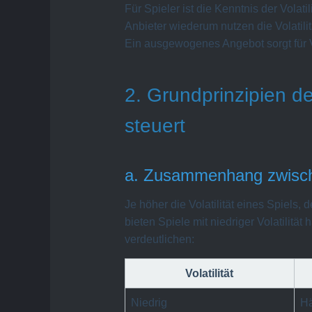
Für Spieler ist die Kenntnis der Volati
Anbieter wiederum nutzen die Volatili
Ein ausgewogenes Angebot sorgt für Vi
2. Grundprinzipien de
steuert
a. Zusammenhang zwische
Je höher die Volatilität eines Spiels
bieten Spiele mit niedriger Volatilitä
verdeutlichen:
Volatilität
Niedrig
Hä