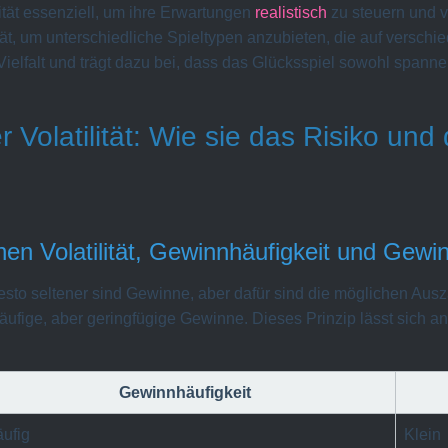
lität essenziell, um ihre Erwartungen
realistisch
zu steuern und v
tät, um unterschiedliche Spieltypen anzubieten, die auf verschi
elfalt und trägt dazu bei, dass das Glücksspiel sowohl spannen
r Volatilität: Wie sie das Risiko un
n Volatilität, Gewinnhäufigkeit und Gewi
, desto seltener sind Gewinne, aber dafür sind die möglichen A
t häufige, aber geringfügige Gewinne. Dieses Prinzip lässt sich 
Gewinnhäufigkeit
ufig
Klein