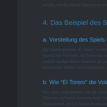
wichtig, um die eigene Spielweise ver
4. Das Beispiel des S
a. Vorstellung des Spiels
Der Spielautomaten “El Torero” ist ein 
spanischer Thematik, mit Symbolen wi
sowohl häufige kleine Gewinne als a
klassischen Walzen und zusätzlichen 
b. Wie “El Torero” die Vola
Das Spiel zeigt deutlich, wie die Gest
Chancen auf kleine Gewinne hoch, wäh
Nervenkitzel, der bei hohem Risiko ei