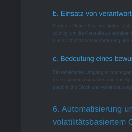
b. Einsatz von verantwort
Moderne Online-Casinos bieten Tools a
wichtig, um die Kontrolle zu behalt
Limits schützt vor Überforderung und 
c. Bedeutung eines bewus
Ein reflektierter Umgang mit der eig
realistisch einzuschätzen und das Spi
persönliche Glück und verhindert neg
6. Automatisierung un
volatilitätsbasiertem 