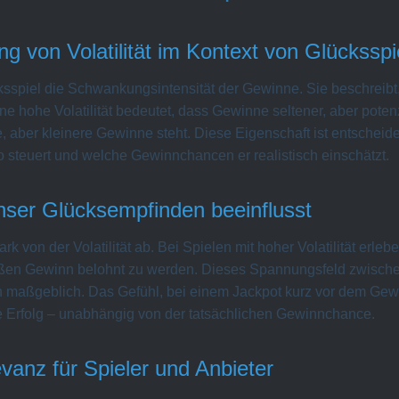
ng von Volatilität im Kontext von Glücksspi
sspiel die Schwankungsintensität der Gewinne. Sie beschreibt
ne hohe Volatilität bedeutet, dass Gewinne seltener, aber poten
e, aber kleinere Gewinne steht. Diese Eigenschaft ist entscheide
ko steuert und welche Gewinnchancen er realistisch einschätzt.
unser Glücksempfinden beeinflusst
von der Volatilität ab. Bei Spielen mit hoher Volatilität erlebe
ßen Gewinn belohnt zu werden. Dieses Spannungsfeld zwischen
n maßgeblich. Das Gefühl, bei einem Jackpot kurz vor dem Gew
e Erfolg – unabhängig von der tatsächlichen Gewinnchance.
evanz für Spieler und Anbieter