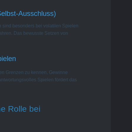
Selbst-Ausschluss)
 sind besonders bei volatilen Spielen
wahren. Das bewusste Setzen von
ielen
genen Grenzen zu kennen, Gewinne
ntwortungsvolles Spielen fördert das
e Rolle bei