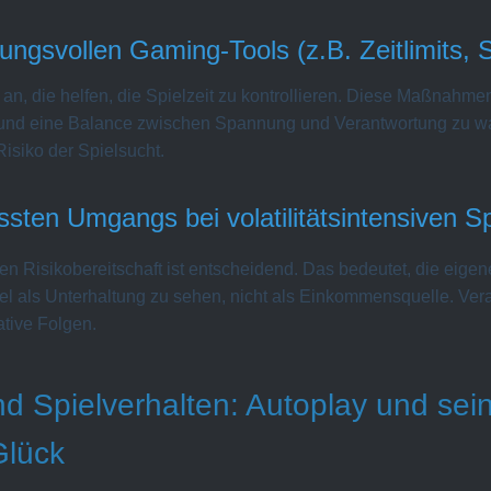
ungsvollen Gaming-Tools (z.B. Zeitlimits, 
n, die helfen, die Spielzeit zu kontrollieren. Diese Maßnahmen
en und eine Balance zwischen Spannung und Verantwortung zu 
Risiko der Spielsucht.
sten Umgangs bei volatilitätsintensiven Sp
enen Risikobereitschaft ist entscheidend. Das bedeutet, die ei
el als Unterhaltung zu sehen, nicht als Einkommensquelle. Vera
ative Folgen.
d Spielverhalten: Autoplay und sein
Glück